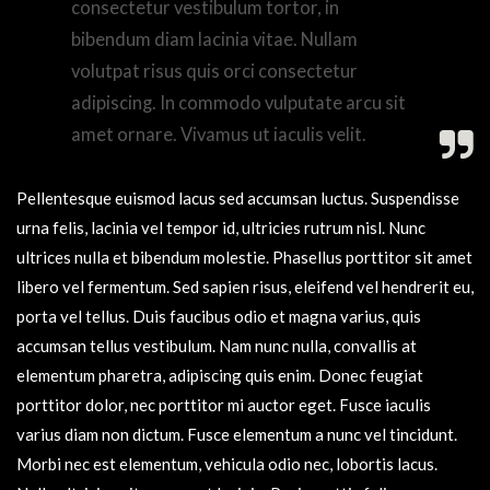
consectetur vestibulum tortor, in
bibendum diam lacinia vitae. Nullam
volutpat risus quis orci consectetur
adipiscing. In commodo vulputate arcu sit
amet ornare. Vivamus ut iaculis velit.
Pellentesque euismod lacus sed accumsan luctus. Suspendisse
urna felis, lacinia vel tempor id, ultricies rutrum nisl. Nunc
ultrices nulla et bibendum molestie. Phasellus porttitor sit amet
libero vel fermentum. Sed sapien risus, eleifend vel hendrerit eu,
porta vel tellus. Duis faucibus odio et magna varius, quis
accumsan tellus vestibulum. Nam nunc nulla, convallis at
elementum pharetra, adipiscing quis enim. Donec feugiat
porttitor dolor, nec porttitor mi auctor eget. Fusce iaculis
varius diam non dictum. Fusce elementum a nunc vel tincidunt.
Morbi nec est elementum, vehicula odio nec, lobortis lacus.