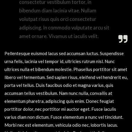
consectetur vestibulum tortor, in
bibendum diam lacinia vitae. Nullam
volutpat risus quis orci consectetur
adipiscing. In commodo vulputate arcu sit
amet ornare. Vivamus ut iaculis velit.
Pellentesque euismod lacus sed accumsan luctus. Suspendisse
urna felis, lacinia vel tempor id, ultricies rutrum nisl. Nunc
ultrices nulla et bibendum molestie. Phasellus porttitor sit amet
libero vel fermentum. Sed sapien risus, eleifend vel hendrerit eu,
porta vel tellus. Duis faucibus odio et magna varius, quis
accumsan tellus vestibulum. Nam nunc nulla, convallis at
elementum pharetra, adipiscing quis enim. Donec feugiat
porttitor dolor, nec porttitor mi auctor eget. Fusce iaculis
varius diam non dictum. Fusce elementum a nunc vel tincidunt.
Morbi nec est elementum, vehicula odio nec, lobortis lacus.